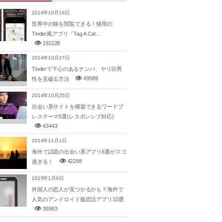
2014年10月16日
世界中の猫を閲覧できる！猫用の
Tinder風アプリ「Tag A Cat...
192228
2014年10月27日
Tinderで下心のあるナンパ、ヤリ目男
49589
性を見破る方法
2014年10月25日
出会い系サイトを構築できるワードプ
レステーマ5選(レスポンシブ対応)
43443
2014年11月1日
海外で話題の出会い系アプリ6選がスゴ
42288
過ぎる！
2015年1月6日
外国人の恋人が見つかるかも？海外で
人気のアンドロイド版恋活アプリ10選
38983