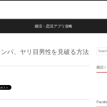
婚活・恋活アプリ攻略
あるナンパ、ヤリ目男性を見破る方法
購読 /
Face