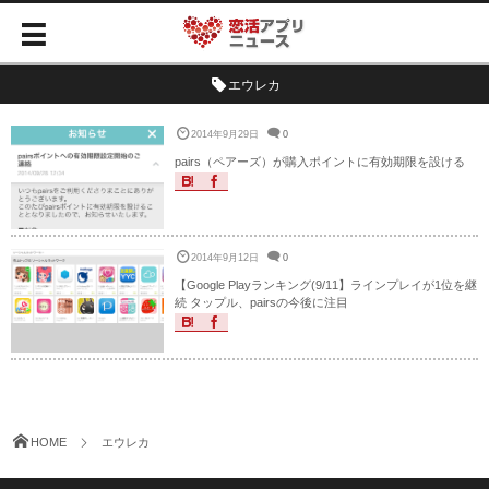
エウレカ
2014年9月29日
0
pairs（ペアーズ）が購入ポイントに有効期限を設ける
2014年9月12日
0
【Google Playランキング(9/11】ラインプレイが1位を継
続 タップル、pairsの今後に注目
HOME
エウレカ