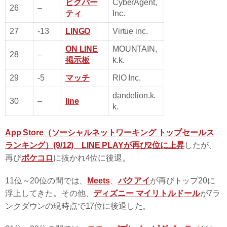
ピグパー
CyberAgent,
26
–
ティ
Inc.
27
-13
LINGO
Virtue inc.
ON LINE
MOUNTAIN,
28
–
掲示板
k.k.
29
-5
マッチ
RIO Inc.
dandelion.k.
30
–
Iine
k.
App Store（ソーシャルネットワーキング トップセールス
ランキング）(9/12) LINE PLAYが再び2位に上昇
したが、
再び
ポケコロ
に抜かれ4位に後退。
11位～20位の間では、
Meets
、
バクアイ
が再びトップ20に
浮上してきた。その他、
ディズニー マイリトルドール
が7ラ
ンクダウンの現時点で17位に後退した。