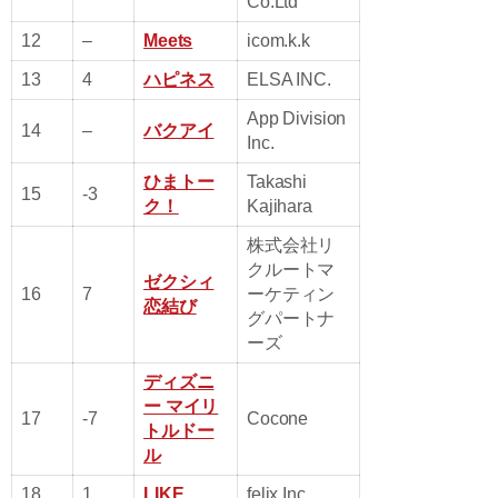
Co.Ltd
12
–
Meets
icom.k.k
13
4
ハピネス
ELSA INC.
App Division
14
–
バクアイ
Inc.
ひまトー
Takashi
15
-3
ク！
Kajihara
株式会社リ
クルートマ
ゼクシィ
16
7
ーケティン
恋結び
グパートナ
ーズ
ディズニ
ー マイリ
17
-7
Cocone
トルドー
ル
18
1
LIKE
felix Inc.