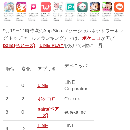
9月19日11時時点のApp Store（ソーシャルネットワーキン
グ トップセールスランキング）では、
ポケコロ
が再び
pairs(ペアーズ)
、
LINE PLAY
を抜いて2位に上昇。
デベロッパ
順位
変化
アプリ名
ー
LINE
1
0
LINE
Corporation
2
2
ポケコロ
Cocone
pairs(ペア
3
0
eureka,Inc.
ーズ)
LINE
LINE
4
-2