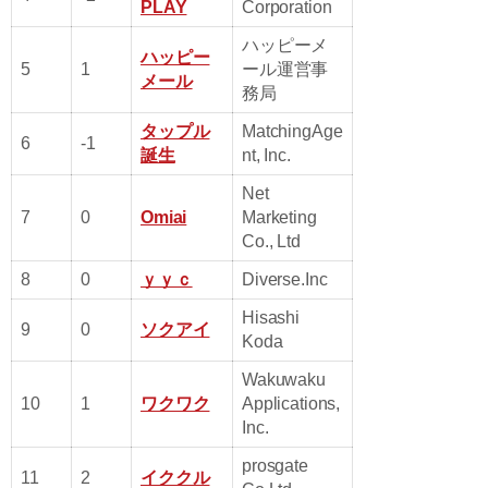
PLAY
Corporation
ハッピーメ
ハッピー
5
1
ール運営事
メール
務局
タップル
MatchingAge
6
-1
誕生
nt, Inc.
Net
7
0
Omiai
Marketing
Co., Ltd
8
0
ｙｙｃ
Diverse.Inc
Hisashi
9
0
ソクアイ
Koda
Wakuwaku
10
1
ワクワク
Applications,
Inc.
prosgate
11
2
イククル