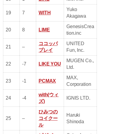
Yuko
19
7
WITH
Akagawa
GenesisCrea
20
8
LIME
tion.inc
ココッパ
UNITED
21
–
プレイ
Fun, Inc.
MUGEN Co.,
22
-7
LIKE YOU
Ltd.
MAX,
23
-1
PCMAX
Corporation
with(ウィ
24
-4
IGNIS LTD.
ズ)
ひみつの
Haruki
25
–
コイクー
Shinoda
ル